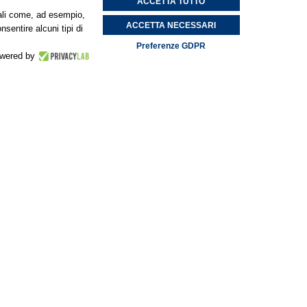
ACCETTA TUTTO
onali come, ad esempio,
ACCETTA NECESSARI
nsentire alcuni tipi di
Preferenze GDPR
wered by
enticabile.
Terrazza
Palestra
Ludoteca
Pet
ng
esterna
Friendly
con solarium
e servizio bar