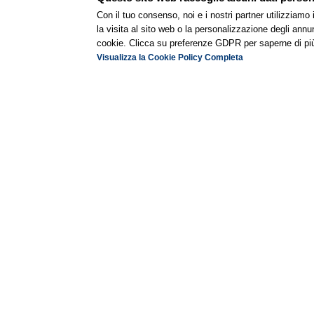
Con il tuo consenso, noi e i nostri partner utilizziamo
la visita al sito web o la personalizzazione degli annunc
cookie. Clicca su preferenze GDPR per saperne di pi
Visualizza la Cookie Policy Completa
All’
Hotel P
Hall
Deposito
Parcheggio
Colonna
bagagli
ricarica
con salottino e
ampio e
reception H24
gratuito
a
per auto
Fo
elettriche