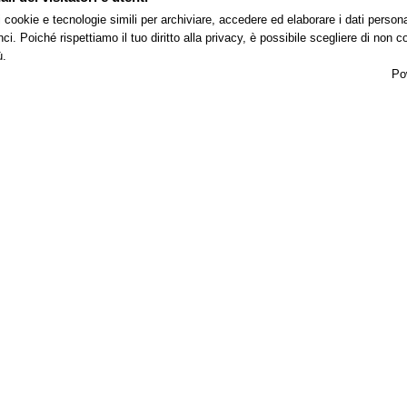
 i cookie e tecnologie simili per archiviare, accedere ed elaborare i dati pers
i. Poiché rispettiamo il tuo diritto alla privacy, è possibile scegliere di non co
ù.
Po
Per il tuo soggiorno
alace
abbiamo pensato a tutto per rendere il tuo soggiorno indim
Transfer
Bar
Centro
Sale
Spazio
Congressi
meeting
Coworki
da/per
con area
eroporto di
Lounge
5 sale
ggia e città
attrezzate
di Lucera