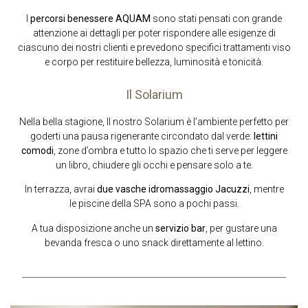
I
percorsi benessere AQUAM
sono stati pensati con grande
attenzione ai dettagli per poter rispondere alle esigenze di
ciascuno dei nostri clienti e prevedono specifici trattamenti viso
e corpo per restituire bellezza, luminosità e tonicità.
Il Solarium
Nella bella stagione, Il nostro Solarium è l’ambiente perfetto per
goderti una pausa rigenerante circondato dal verde:
lettini
comodi
, zone d’ombra e tutto lo spazio che ti serve per leggere
un libro, chiudere gli occhi e pensare solo a te.
In terrazza, avrai
due vasche idromassaggio Jacuzzi
, mentre
le piscine della SPA sono a pochi passi.
A tua disposizione anche un
servizio bar
, per gustare una
bevanda fresca o uno snack direttamente al lettino.